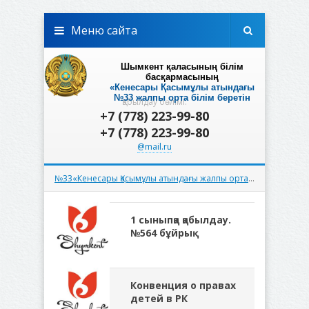
Меню сайта
Шымкент қаласының білім
басқармасының
«Кенесары Қасымұлы атындағы
№33 жалпы орта білім беретін
Қабылдау бөлімі:
мектебі»
+7 (778) 223-99-80
коммуналдық мемлекеттік мекемесі
+7 (778) 223-99-80
@mail.ru
№33«Кенесары Қасымұлы атындағы жалпы орта білім беретін мектеп» КММ
1 сыныпқа қабылдау.
№564 бұйрық
Конвенция о правах
детей в РК