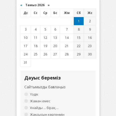
«
Тамыз 2026 »
Дс
Сс
Ср
Бс
Жм
Сб
Жс
1
2
3
4
5
6
7
8
9
10
11
12
13
14
15
16
17
18
19
20
21
22
23
24
25
26
27
28
29
30
31
Дауыс береміз
Сайтымызды бағалаңыз
Үздік
Жаман емес
Ұнайды ... бірақ ...
Жақсысын көргенмін