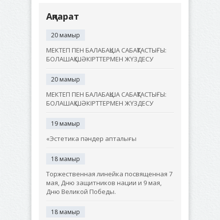
Ақпарат
20 мамыр
МЕКТЕП ПЕН БАЛАБАҚША САБАҚТАСТЫҒЫ:
БОЛАШАҚ ШӘКІРТТЕРМЕН ЖҮЗДЕСУ
20 мамыр
МЕКТЕП ПЕН БАЛАБАҚША САБАҚТАСТЫҒЫ:
БОЛАШАҚ ШӘКІРТТЕРМЕН ЖҮЗДЕСУ
19 мамыр
«Эстетика пәндер апталығы
18 мамыр
Торжественная линейка посвященная 7
мая, Дню защитников нации и 9 мая,
Дню Великой Победы.
18 мамыр