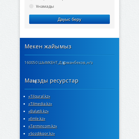
Ұнамады
Дауыс беру
Мекен жайымыз
160050 ШЫМКЕНТ,Д.Құрманбеков.,н/з
Маңызды ресурстар
«Tilqural.kz»
«Tilmedia.kz»
«Вalatili.kz»
«Emle.kz»
«Termincom.kz»
«Sozdikqor.kz»