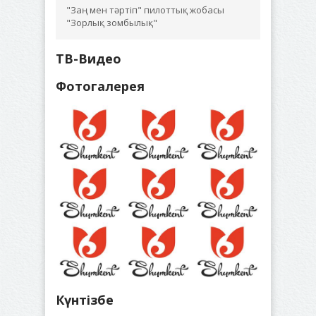
"Заң мен тәртіп" пилоттық жобасы
"Зорлық зомбылық"
ТВ-Видео
Фотогалерея
Күнтізбе